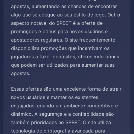
apostas, aumentando as chances de encontrar
algo que se adeque ao seu estilo de jogo. Outro
aspecto notável do SPBET é a oferta de
promoções e bônus para novos usuários e
apostadores regulares. O site frequentemente
disponibiliza promoções que incentivam os
jogadores a fazer depósitos, oferecendo bônus
que podem ser utilizados para aumentar suas
apostas.
Essas ofertas são uma excelente forma de atrair
novos usuários e manter os existentes
engajados, criando um ambiente competitivo e
dinâmico. A segurança e a confiabilidade são
também prioridades no SPBET. O site utiliza
tecnologia de criptografia avançada para