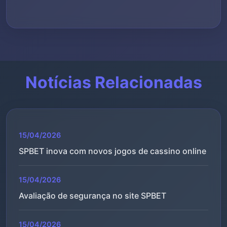
Notícias Relacionadas
15/04/2026
SPBET inova com novos jogos de cassino online
15/04/2026
Avaliação de segurança no site SPBET
15/04/2026