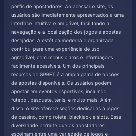
perfis de apostadores. Ao acessar o site, os
usuários são imediatamente apresentados a uma
interface intuitiva e amigável, facilitando a
navegação e a localização dos jogos e apostas
desejadas. A estética moderna e organizada
contribui para uma experiência de uso
agradável, com menus claros e informações
facilmente acessíveis. Um dos principais
recursos do SPBET é a ampla gama de opções
de apostas disponíveis. Os usuários podem
apostar em eventos esportivos, incluindo
futebol, basquete, tênis, e muito mais. Além
disso, o site oferece seções dedicadas a jogos
de cassino, como roleta, blackjack e slots. Essa
diversidade permite que os apostadores
escolham entre uma variedade de jogos e