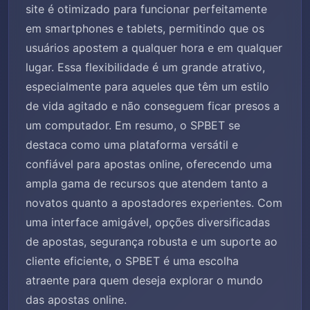
site é otimizado para funcionar perfeitamente
em smartphones e tablets, permitindo que os
usuários apostem a qualquer hora e em qualquer
lugar. Essa flexibilidade é um grande atrativo,
especialmente para aqueles que têm um estilo
de vida agitado e não conseguem ficar presos a
um computador. Em resumo, o SPBET se
destaca como uma plataforma versátil e
confiável para apostas online, oferecendo uma
ampla gama de recursos que atendem tanto a
novatos quanto a apostadores experientes. Com
uma interface amigável, opções diversificadas
de apostas, segurança robusta e um suporte ao
cliente eficiente, o SPBET é uma escolha
atraente para quem deseja explorar o mundo
das apostas online.