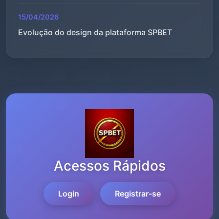
15/04/2026
Evolução do design da plataforma SPBET
Acessos Rápidos
Login
Registrar-se