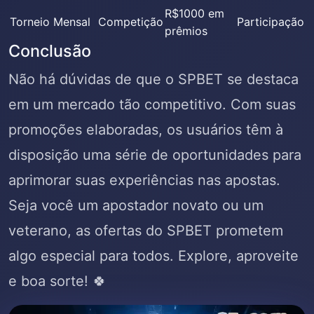
R$1000 em
Torneio Mensal
Competição
Participação
prêmios
Conclusão
Não há dúvidas de que o SPBET se destaca
em um mercado tão competitivo. Com suas
promoções elaboradas, os usuários têm à
disposição uma série de oportunidades para
aprimorar suas experiências nas apostas.
Seja você um apostador novato ou um
veterano, as ofertas do SPBET prometem
algo especial para todos. Explore, aproveite
e boa sorte! 🍀