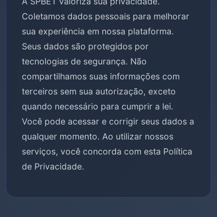
A SPBET valoriza sua privacidade.
Coletamos dados pessoais para melhorar
sua experiência em nossa plataforma.
Seus dados são protegidos por
tecnologias de segurança. Não
compartilhamos suas informações com
terceiros sem sua autorização, exceto
quando necessário para cumprir a lei.
Você pode acessar e corrigir seus dados a
qualquer momento. Ao utilizar nossos
serviços, você concorda com esta Política
de Privacidade.