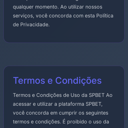
qualquer momento. Ao utilizar nossos
serviços, você concorda com esta Política
de Privacidade.
Termos e Condições
Termos e Condições de Uso da SPBET Ao
acessar e utilizar a plataforma SPBET,
você concorda em cumprir os seguintes
termos e condições. É proibido o uso da