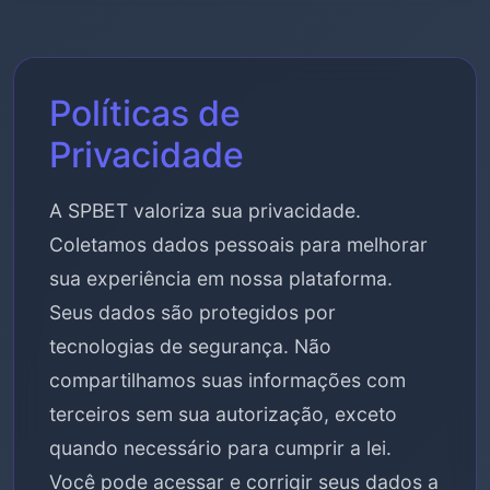
Políticas de
Privacidade
A SPBET valoriza sua privacidade.
Coletamos dados pessoais para melhorar
sua experiência em nossa plataforma.
Seus dados são protegidos por
tecnologias de segurança. Não
compartilhamos suas informações com
terceiros sem sua autorização, exceto
quando necessário para cumprir a lei.
Você pode acessar e corrigir seus dados a