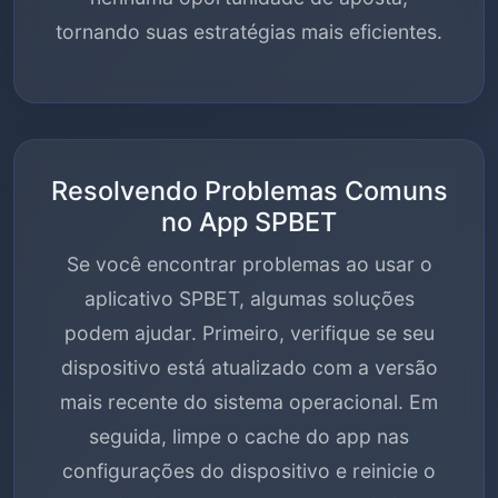
tornando suas estratégias mais eficientes.
Resolvendo Problemas Comuns
no App SPBET
Se você encontrar problemas ao usar o
aplicativo SPBET, algumas soluções
podem ajudar. Primeiro, verifique se seu
dispositivo está atualizado com a versão
mais recente do sistema operacional. Em
seguida, limpe o cache do app nas
configurações do dispositivo e reinicie o