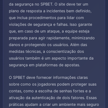
da segurança no SPBET. O site deve ter um
plano de resposta a incidentes bem definido,
que inclua procedimentos para lidar com
violações de segurança e falhas. Isso garante
que, em caso de um ataque, a equipe esteja
preparada para agir rapidamente, minimizando
danos e protegendo os usuários. Além das
medidas técnicas, a conscientização dos
usuários também é um aspecto importante da
segurança em plataformas de apostas.
O SPBET deve fornecer informações claras
sobre como os jogadores podem proteger suas
contas, como a escolha de senhas fortes e a
ativação da autenticação de dois fatores. Essas
práticas ajudam a criar um ambiente mais seguro