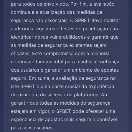
para todos os envolvidos. Por fim, a avaliação
contínua e a atualização das medidas de
segurança são essenciais. O SPBET deve realizar
auditorias regulares e testes de penetração para
identificar novas vulnerabilidades e garantir que
as medidas de segurança existentes sejam
eficazes. Este compromisso com a melhoria
contínua é fundamental para manter a confiança
dos usuários e garantir um ambiente de apostas
seguro. Em suma, a avaliação de segurança no
site SPBET é uma parte crucial da experiência
do usuário e do sucesso da plataforma. Ao
garantir que todas as medidas de segurança
estejam em vigor, o SPBET pode oferecer uma
experiência de apostas mais segura e confiável
para seus usuários.