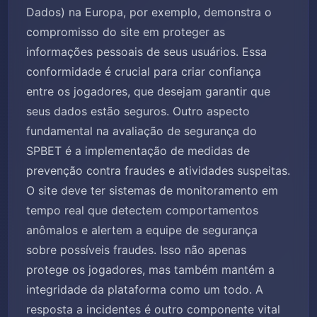
Dados) na Europa, por exemplo, demonstra o
compromisso do site em proteger as
informações pessoais de seus usuários. Essa
conformidade é crucial para criar confiança
entre os jogadores, que desejam garantir que
seus dados estão seguros. Outro aspecto
fundamental na avaliação de segurança do
SPBET é a implementação de medidas de
prevenção contra fraudes e atividades suspeitas.
O site deve ter sistemas de monitoramento em
tempo real que detectem comportamentos
anômalos e alertem a equipe de segurança
sobre possíveis fraudes. Isso não apenas
protege os jogadores, mas também mantém a
integridade da plataforma como um todo. A
resposta a incidentes é outro componente vital