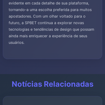
evidente em cada detalhe de sua plataforma,
tornando-a uma escolha preferida para muitos
apostadores. Com um olhar voltado para o
futuro, a SPBET continua a explorar novas
tecnologias e tendências de design que possam
ainda mais enriquecer a experiência de seus
usuários.
Notícias Relacionadas