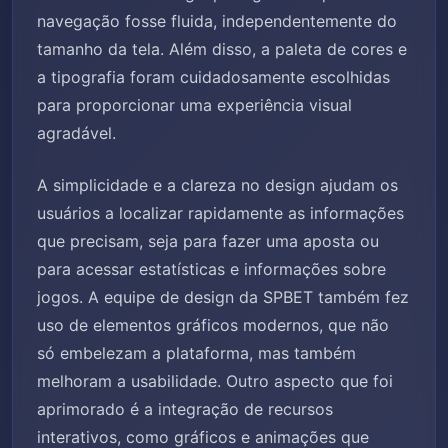
navegação fosse fluida, independentemente do
tamanho da tela. Além disso, a paleta de cores e
a tipografia foram cuidadosamente escolhidas
para proporcionar uma experiência visual
agradável.
A simplicidade e a clareza no design ajudam os
usuários a localizar rapidamente as informações
que precisam, seja para fazer uma aposta ou
para acessar estatísticas e informações sobre
jogos. A equipe de design da SPBET também fez
uso de elementos gráficos modernos, que não
só embelezam a plataforma, mas também
melhoram a usabilidade. Outro aspecto que foi
aprimorado é a integração de recursos
interativos, como gráficos e animações que