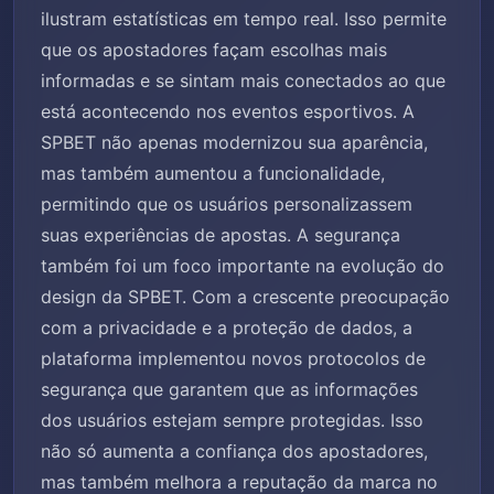
ilustram estatísticas em tempo real. Isso permite
que os apostadores façam escolhas mais
informadas e se sintam mais conectados ao que
está acontecendo nos eventos esportivos. A
SPBET não apenas modernizou sua aparência,
mas também aumentou a funcionalidade,
permitindo que os usuários personalizassem
suas experiências de apostas. A segurança
também foi um foco importante na evolução do
design da SPBET. Com a crescente preocupação
com a privacidade e a proteção de dados, a
plataforma implementou novos protocolos de
segurança que garantem que as informações
dos usuários estejam sempre protegidas. Isso
não só aumenta a confiança dos apostadores,
mas também melhora a reputação da marca no